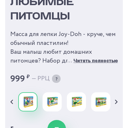
ЛЮБИМЫЕ
ПИТОМЦЫ
Масса для лепки Joy-Doh - круче, чем
обычный пластилин!
Ваш малыш любит домашних
питомцев? Набор для лепки «Lovely
Читать полностью
Pets» от Joy-Doh понравится каждому
999
₽
— РРЦ
ребенку. 3D формочки помогут легко
создать объемные фигурки домашних
животных: котик, собачка и зайчик.
Их можно покормить – в наборе есть
пресс-формы для рыбы, косточки и
морковки. В набор также входит фен,