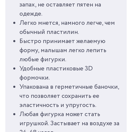
запах, не оставляет пятен на
КОЛИЧЕСТВО ЦВЕТОВ
3
одежде.
КОЛИЧЕСТВО
9
Легко мнется, намного легче, чем
АКСЕССУАРОВ
обычный пластилин.
Быстро принимает желаемую
ВЕС
150 Г
форму, малышам легко лепить
ВРЕМЯ ИГРЫ ОТ
25 МИН
любые фигурки.
Удобные пластиковые 3D
СРОК ГОДНОСТИ/
3 ГОДА
формочки.
ГАРАНТИЯ
Упакована в герметичные баночки,
что позволяет сохранить ее
СТРАНА
КНР
ПРОИЗВОДИТЕЛЬ
эластичность и упругость.
Любая фигурка может стать
игрушкой. Застывает на воздухе за