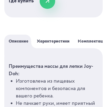
Где купить
расческа и удобный моделирующий
нож.
С Joy-Doh весело лепить!
Описание
Характеристики
Комплектаци
БРЕНД
JOY-DOH
Преимущества массы для лепки Joy-
СЕРИЯ
ПЕРСОНАЖИ
Doh:
Изготовлена из пищевых
ПОЛ
УНИСЕКС
компонентов и безопасна для
вашего ребенка.
ВОЗРАСТ
3+
Не пачкает руки, имеет приятный