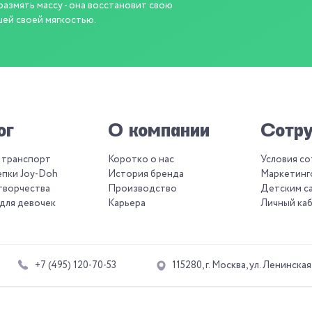
азмять массу - она восстановит свою
шей своей мягкостью.
ог
О компании
Сотру
 транспорт
Коротко о нас
Условия с
епки Joy-Doh
История бренда
Маркетинг
творчества
Производство
Детским с
для девочек
Карьера
Личный ка
+7 (495) 120-70-53
115280, г. Москва, ул. Ленинская