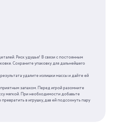
224 Г
40 МИН
3 ГОДА
КНР
еталей. Риск удушья! В связи с постоянным
ковке. Сохраните упаковку для дальнейшего
 результата удалите излишки массы и дайте ей
с приятным запахом. Перед игрой разомните
ассу мягкой. При необходимости добавьте
превратить в игрушку, дав ей подсохнуть пару