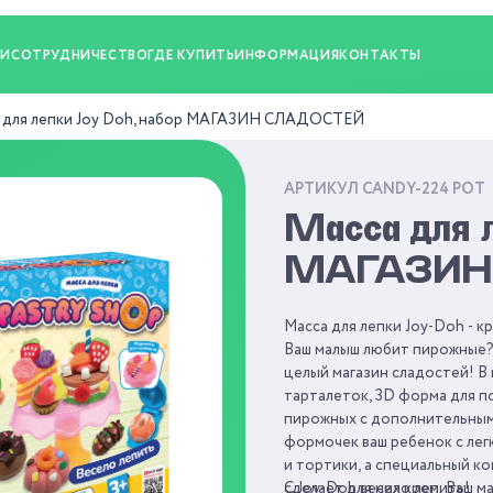
ИИ
СОТРУДНИЧЕСТВО
ГДЕ КУПИТЬ
ИНФОРМАЦИЯ
КОНТАКТЫ
 для лепки Joy Doh, набор МАГАЗИН СЛАДОСТЕЙ
АРТИКУЛ CANDY-224 POT
Масса для л
МАГАЗИН
Масса для лепки Joy-Doh - к
Ваш малыш любит пирожные? 
целый магазин сладостей! В
тарталеток, 3D форма для по
пирожных с дополнительным
формочек ваш ребенок с лег
и тортики, а специальный к
сделает для них крем. Ваш 
С Joy-Doh весело лепить!