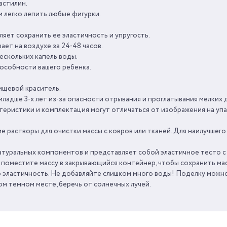
астилин.
ВЕС
 легко лепить любые фигурки.
УНИСЕКС
ВРЕМЯ ИГРЫ ОТ
ляет сохранить ее эластичность и упругость.
ает на воздухе за 24-48 часов.
3+
ескольких капель воды.
СРОК ГОДНОСТИ/
особности вашего ребенка.
ГАРАНТИЯ
4
пищевой краситель.
СТРАНА ПРОИЗВОДИТЕЛЬ
3:56 мин
ладше 3-х лет из-за опасности отрывания и проглатывания мелких д
теристики и комплектация могут отличаться от изображения на упа
е растворы для очистки массы с ковров или тканей. Для наилучшего
натуральных компонентов и представляет собой эластичное тесто 
ры поместите массу в закрывающийся контейнер, чтобы сохранить м
 эластичность. Не добавляйте слишком много воды! Поделку можно 
ом темном месте, беречь от солнечных лучей.