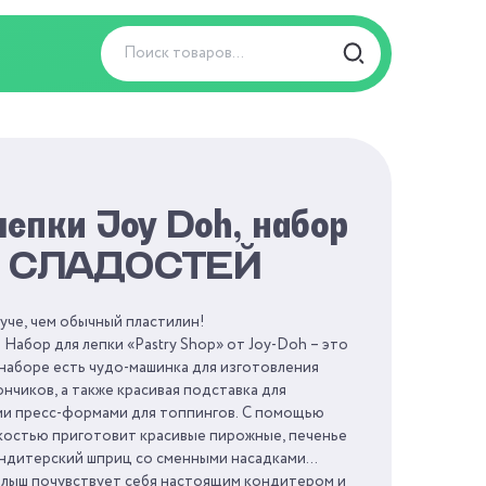
епки Joy Doh, набор
 СЛАДОСТЕЙ
руче, чем обычный пластилин!
Набор для лепки «Pastry Shop» от Joy-Doh – это
 наборе есть чудо-машинка для изготовления
нчиков, а также красивая подставка для
и пресс-формами для топпингов. С помощью
костью приготовит красивые пирожные, печенье
ондитерский шприц со сменными насадками
малыш почувствует себя настоящим кондитером и