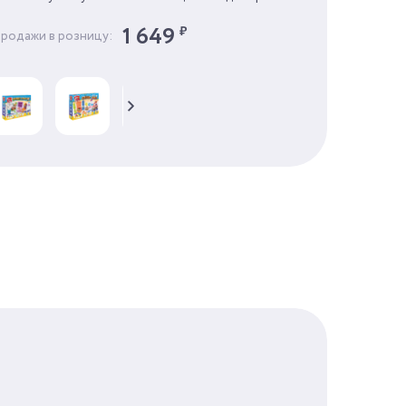
 пирожные и сладости для гостей!
1 649
₽
продажи в розницу:
21