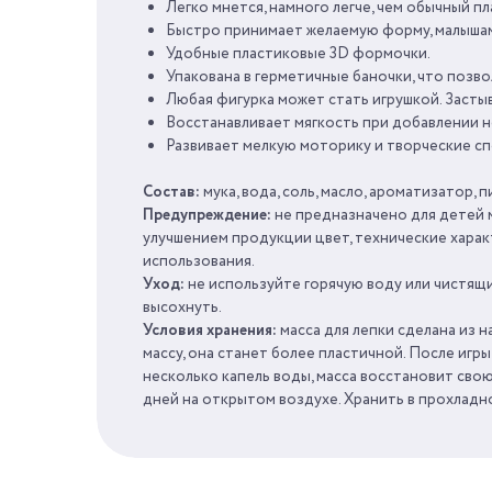
Легко мнется, намного легче, чем обычный пл
Быстро принимает желаемую форму, малышам
ПОЛ
Удобные пластиковые 3D формочки.
Упакована в герметичные баночки, что позво
Любая фигурка может стать игрушкой. Застыв
ВОЗРАСТ
Восстанавливает мягкость при добавлении н
Развивает мелкую моторику и творческие сп
КОЛИЧЕСТВО ЦВЕТОВ
Состав:
мука, вода, соль, масло, ароматизатор, 
Предупреждение:
не предназначено для детей м
улучшением продукции цвет, технические харак
использования.
Уход:
не используйте горячую воду или чистящи
высохнуть.
Условия хранения:
масса для лепки сделана из 
массу, она станет более пластичной. После иг
несколько капель воды, масса восстановит свою
дней на открытом воздухе. Хранить в прохладн