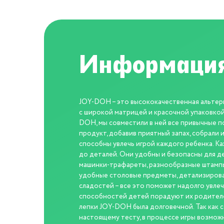
Информация
JOY-DOH – это высококачественная альтерн
с широкой матрицей и красочной упаковкой
DOH, мы совместили в ней все привычные п
продукт, добавив приятный запах, собрали
способны увлечь игрой каждого ребенка. К
до деталей. Они удобны и безопасны для д
машинки-трафареты, разнообразные штампы
удобные столовые предметы, детализирова
сладостей – все это поможет надолго увлеч
способностей детей порадуют их родителей
лепки JOY-DOH была долговечной. Так как с
настоящему тесту, в процессе игры возмо