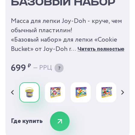
БАЗОВЫЙ НАБОР
Масса для лепки Joy-Doh - круче, чем
обычный пластилин!
«Базовый набор» для лепки «Cookie
Bucket» от Joy-Doh подойдет
Читать полностью
маленьким экспертам,
699
₽
— РРЦ
разбирающимся в творчестве. В
наборе есть скалка, чтобы раскатать
разноцветное тесто и формочки для
печенья самых разнообразных форм.
Малыш научится различать цвета и
формы. «Базовый набор» от Joy-Doh
Где купить
поможет развить мелкую моторику и
творческие способности вашего