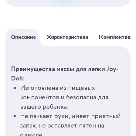
ребенка!
С Joy-Doh весело лепить!
Описание
Характеристики
Комплектаци
БРЕНД
JOY-DOH
Преимущества массы для лепки Joy-
СЕРИЯ
РАЗВИВАЮЩАЯ
Doh:
Изготовлена из пищевых
ПОЛ
УНИСЕКС
компонентов и безопасна для
вашего ребенка.
ВОЗРАСТ
3+
Не пачкает руки, имеет приятный
запах, не оставляет пятен на
КОЛИЧЕСТВО ЦВЕТОВ
12
одежде.