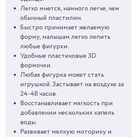
КОЛИЧЕСТВО
7
Легко мнется, намного легче, чем
АКСЕССУАРОВ
обычный пластилин.
Быстро принимает желаемую
ВЕС
600 Г
форму, малышам легко лепить
ВРЕМЯ ИГРЫ ОТ
25 МИН
любые фигурки.
Удобные пластиковые 3D
СРОК ГОДНОСТИ/
3 ГОДА
формочки.
ГАРАНТИЯ
Любая фигурка может стать
игрушкой. Застывает на воздухе за
СТРАНА
КНР
ПРОИЗВОДИТЕЛЬ
24-48 часов.
Восстанавливает мягкость при
добавлении нескольких капель
воды.
Развивает мелкую моторику и