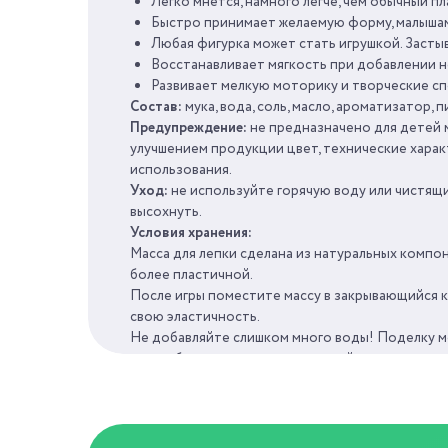
Легко мнется, намного легче, чем обычный пл
ПОЛ
Быстро принимает желаемую форму, малышам
Любая фигурка может стать игрушкой. Застыв
Восстанавливает мягкость при добавлении н
ВОЗРАСТ
Развивает мелкую моторику и творческие сп
Состав:
мука, вода, соль, масло, ароматизатор,
КОЛИЧЕСТВО ЦВЕТОВ
Предупреждение:
не предназначено для детей м
улучшением продукции цвет, технические харак
использования.
Уход:
не используйте горячую воду или чистящи
высохнуть.
Условия хранения:
Масса для лепки сделана из натуральных компо
более пластичной.
После игры поместите массу в закрывающийся к
свою эластичность.
Не добавляйте слишком много воды! Поделку мо
месте, беречь от солнечных лучей.