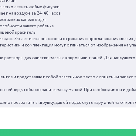
астилин.
УНИСЕКС
 легко лепить любые фигурки.
ВРЕМЯ ИГРЫ ОТ
ает на воздухе за 24-48 часов.
ескольких капель воды.
3+
особности вашего ребенка.
СРОК ГОДНОСТИ/
 пищевой краситель
ГАРАНТИЯ
3
ладше 3-х лет из-за опасности отрывания и проглатывания мелких д
теристики и комплектация могут отличаться от изображения на упа
СТРАНА ПРОИЗВОДИТЕЛЬ
е растворы для очистки массы с ковров или тканей. Для наилучшего
нентов и представляет собой эластичное тесто с приятным запахом.
онтейнер, чтобы сохранить массу мягкой. При необходимости доба
жно превратить в игрушку, дав ей подсохнуть пару дней на откры