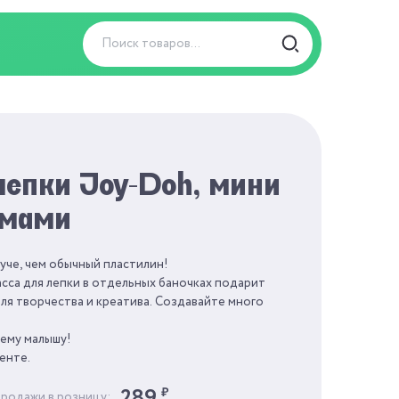
лепки Joy-Doh, мини
рмами
руче, чем обычный пластилин!
сса для лепки в отдельных баночках подарит
я творчества и креатива. Создавайте много
шему малышу!
енте.
289
₽
продажи в розницу: