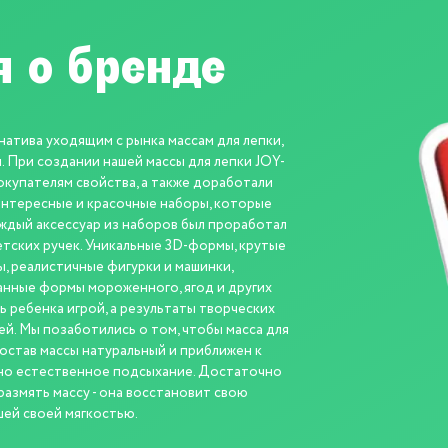
 о бренде
атива уходящим с рынка массам для лепки,
. При создании нашей массы для лепки JOY-
окупателям свойства, а также доработали
 интересные и красочные наборы, которые
аждый аксессуар из наборов был проработал
етских ручек. Уникальные 3D-формы, крутые
, реалистичные фигурки и машинки,
нные формы мороженного, ягод и других
ь ребенка игрой, а результаты творческих
. Мы позаботились о том, чтобы масса для
остав массы натуральный и приближен к
жно естественное подсыхание. Достаточно
азмять массу - она восстановит свою
шей своей мягкостью.