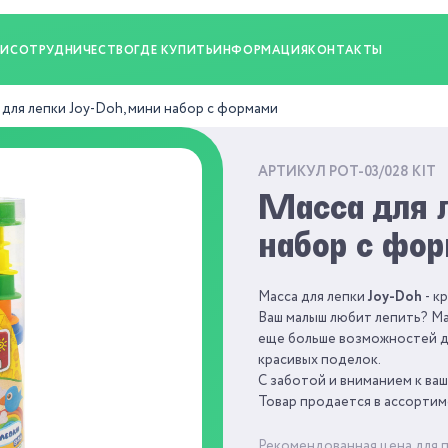
ИИ
СОТРУДНИЧЕСТВО
ГДЕ КУПИТЬ
ИНФОРМАЦИЯ
КОНТАКТЫ
 для лепки Joy-Doh, мини набор с формами
АРТИКУЛ POT-03/028 KIT
Масса для 
набор с фо
Масса для лепки
Joy-Doh
- к
Ваш малыш любит лепить? Ма
еще больше возможностей дл
красивых поделок.
С заботой и вниманием к ва
Товар продается в ассортим
Рекомендованная цена для 