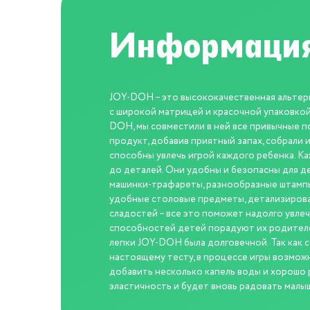
Информация
JOY-DOH – это высококачественная альтерн
с широкой матрицей и красочной упаковкой
DOH, мы совместили в ней все привычные п
продукт, добавив приятный запах, собрали
способны увлечь игрой каждого ребенка. К
до деталей. Они удобны и безопасны для д
машинки-трафареты, разнообразные штампы
удобные столовые предметы, детализирова
сладостей – все это поможет надолго увлеч
способностей детей порадуют их родителей
лепки JOY-DOH была долговечной. Так как с
настоящему тесту, в процессе игры возмо
добавить несколько капель воды и хорошо р
эластичность и будет вновь радовать малы