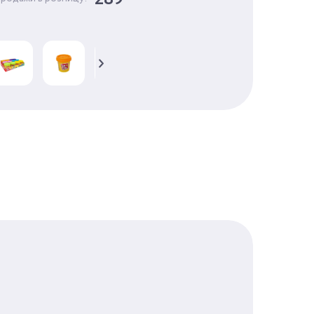
6
84 Г