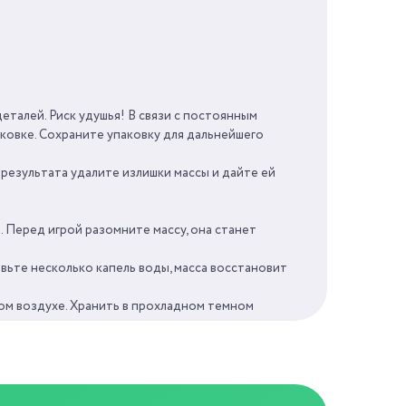
20 МИН
3 ГОДА
еталей. Риск удушья! В связи с постоянным
ковке. Сохраните упаковку для дальнейшего
КНР
 результата удалите излишки массы и дайте ей
 Перед игрой разомните массу, она станет
вьте несколько капель воды, масса восстановит
том воздухе. Хранить в прохладном темном