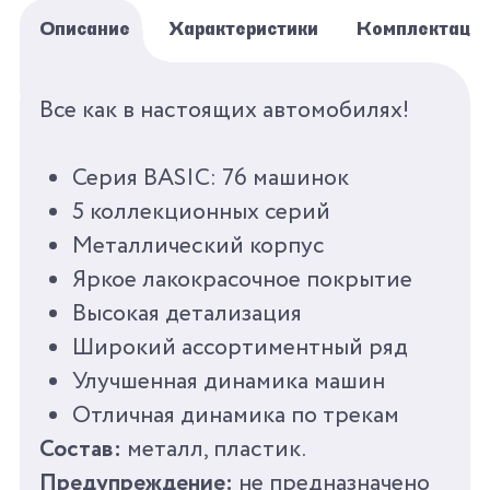
Описание
Характеристики
Комплектаци
БРЕНД
AUTOPROFI
Все как в настоящих автомобилях!
СЕРИЯ
КОЛЛЕКЦИОННЫЕ
Серия BASIC: 76 машинок
МАШИНКИ 1:64 BASIC
5 коллекционных серий
Металлический корпус
ПОЛ
ДЛЯ МАЛЬЧИКОВ
Яркое лакокрасочное покрытие
ВОЗРАСТ
ОТ 3
Высокая детализация
Широкий ассортиментный ряд
КОЛИЧЕСТВО ЦВЕТОВ
1
Улучшенная динамика машин
Отличная динамика по трекам
КОЛИЧЕСТВО
0
Состав:
металл, пластик.
АКСЕССУАРОВ
Предупреждение:
не предназначено