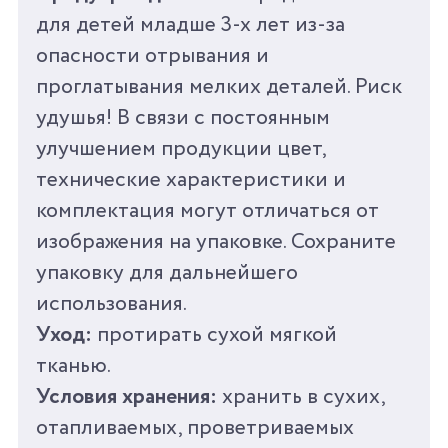
ВЕС
50 Г
для детей младше 3-х лет из-за
опасности отрывания и
ВРЕМЯ ИГРЫ ОТ
25 МИН
проглатывания мелких деталей. Риск
удушья! В связи с постоянным
СРОК ГОДНОСТИ/
0 ЛЕТ
ГАРАНТИЯ
улучшением продукции цвет,
технические характеристики и
СТРАНА
КНР
комплектация могут отличаться от
ПРОИЗВОДИТЕЛЬ
изображения на упаковке. Сохраните
упаковку для дальнейшего
использования.
Уход:
протирать сухой мягкой
тканью.
Условия хранения:
хранить в сухих,
отапливаемых, проветриваемых